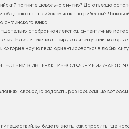
нглийский помните довольно смутно? До отъезда оста
у общению на английском языке за рубежом? Языково
 английского языка!
о тщательно отобранная лексика, аутентичные мате
щения. На занятиях моделируются ситуации, которые
, которые научат вас ориентироваться в любых ситу
ТЕШЕСТВИЙ В ИНТЕРАКТИВНОЙ ФОРМЕ ИЗУЧАЮТСЯ
желаниях, свободно задавать разнообразные вопросы
 путешествий, вы будете знать, как спросить, где на