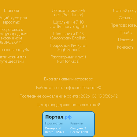
Главная
Дошкольники 3-6
Летний досу
лет (Pre-Junior)
бщий курс для
Отзывы
взрослых
Школьники 7-10
Преподавате
лет(Primary English)
Подготовка к
Прайс
еждународным
Школьники 11-13
экзаменам
(Secondary English)
Новости
(EUROEXAM)
Подростки 14-17 лет
Контакты
говорные клубы
(High School)
нглийский для
Разговорный клуб (
путешествий
Fun for Kids)
Вход для администратора
Работает на платформе
Портал.РФ
Последние обновление сайта
: 2026-06-15 05:06:42
Центр поддержки пользователей